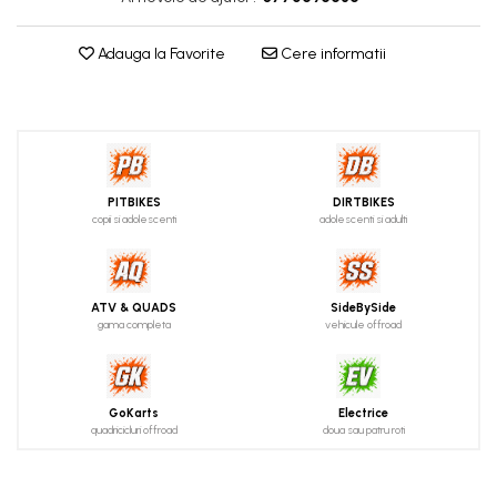
Adauga la Favorite
Cere informatii
PITBIKES
DIRTBIKES
copii si adolescenti
adolescenti si adulti
ATV & QUADS
SideBySide
gama completa
vehicule offroad
GoKarts
Electrice
quadricicluri offroad
doua sau patru roti