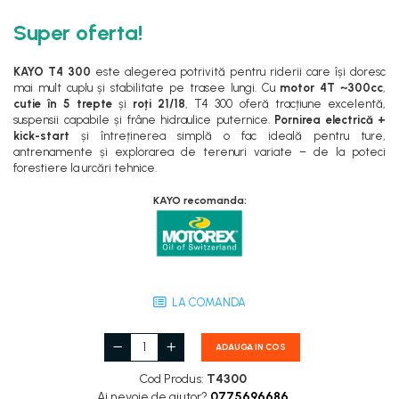
Super oferta!
KAYO T4 300
este alegerea potrivită pentru riderii care își doresc
mai mult cuplu și stabilitate pe trasee lungi. Cu
motor 4T ~300cc
,
cutie în 5 trepte
și
roți 21/18
, T4 300 oferă tracțiune excelentă,
suspensii capabile și frâne hidraulice puternice.
Pornirea electrică +
kick-start
și întreținerea simplă o fac ideală pentru ture,
antrenamente și explorarea de terenuri variate – de la poteci
forestiere la urcări tehnice.
KAYO recomanda:
LA COMANDA
ADAUGA IN COS
Cod Produs:
T4300
Ai nevoie de ajutor?
0775696686