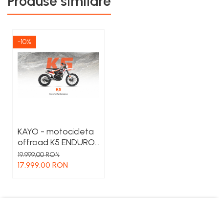
Produse similare
-10%
KAYO - motocicleta
offroad K5 ENDURO
300
19.999,00 RON
17.999,00 RON