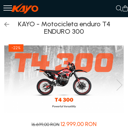
ATV
KAYO - Motocicleta enduro T4
ELECTRICE
ENDURO 300
QUAD / SPORT
UTILITAR
-22%
12.999,00 RON
16.699,00 RON