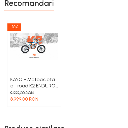
Recomandari
-10%
KAYO - Motocicleta
offroad K2 ENDURO
250
9.999,00 RON
8.999,00 RON