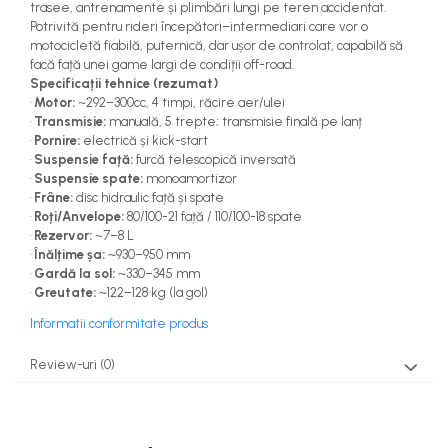
trasee, antrenamente și plimbări lungi pe teren accidentat.
Potrivită pentru rideri începători–intermediari care vor o
motocicletă fiabilă, puternică, dar ușor de controlat, capabilă să
facă față unei game largi de condiții off-road.
Specificații tehnice (rezumat)
•
Motor:
~292–300cc, 4 timpi, răcire aer/ulei
•
Transmisie:
manuală, 5 trepte; transmisie finală pe lanț
•
Pornire:
electrică și kick-start
•
Suspensie față:
furcă telescopică inversată
•
Suspensie spate:
monoamortizor
•
Frâne:
disc hidraulic față și spate
•
Roți/Anvelope:
80/100-21 față / 110/100-18 spate
•
Rezervor:
~7–8 L
•
Înălțime șa:
~930–950 mm
•
Gardă la sol:
~330–345 mm
•
Greutate:
~122–128 kg (la gol)
Informatii conformitate produs
Review-uri
(0)