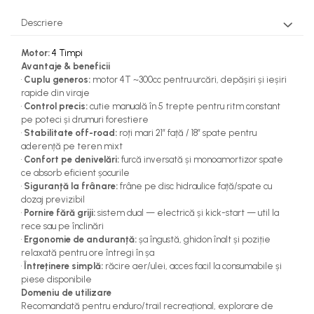
Descriere
Motor:
4 Timpi
Avantaje & beneficii
•
Cuplu generos:
motor 4T ~300cc pentru urcări, depășiri și ieșiri
rapide din viraje
•
Control precis:
cutie manuală în 5 trepte pentru ritm constant
pe poteci și drumuri forestiere
•
Stabilitate off-road:
roți mari 21” față / 18” spate pentru
aderență pe teren mixt
•
Confort pe denivelări:
furcă inversată și monoamortizor spate
ce absorb eficient șocurile
•
Siguranță la frânare:
frâne pe disc hidraulice față/spate cu
dozaj previzibil
•
Pornire fără griji:
sistem dual — electrică și kick-start — util la
rece sau pe înclinări
•
Ergonomie de anduranță:
șa îngustă, ghidon înalt și poziție
relaxată pentru ore întregi în șa
•
Întreținere simplă:
răcire aer/ulei, acces facil la consumabile și
piese disponibile
Domeniu de utilizare
Recomandată pentru enduro/trail recreațional, explorare de